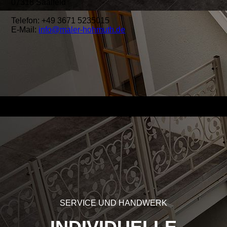
07318 Saalfeld
Telefon: +49 3671 5235015
E-Mail:
info@maler-hohmuth.de
SERVICE UND HANDWERK