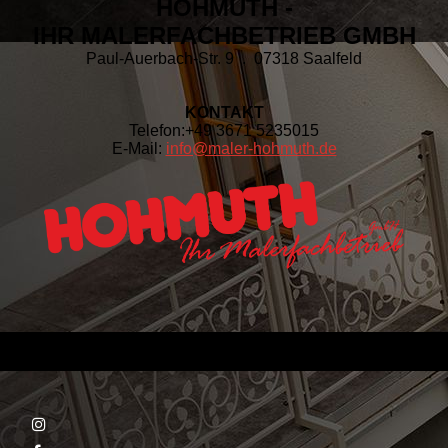
HOHMUTH -
IHR MALERFACHBETRIEB GMBH
Paul-Auerbach-Str. 9 . 07318 Saalfeld
KONTAKT
Telefon:
+49 3671 5235015
E-Mail:
info@maler-hohmuth.de