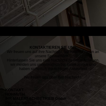
KONTAK­TIEREN SIE UNS
Wir freuen uns auf Ihre Nachricht. Sie haben Fragen an
unsere Spezialisten?
Hinterlassen Sie uns eine Nachricht zu Ihrem Anliegen,
wir melden uns unverbindlich bei Ihnen zurück und
haben sicherlich die richtigen Antworten!
Wir freuen uns über Ihre Nachricht.
KONTAKT
HOHMUTH
IHR MALERFACHBETRIEB GmbH
Paul-Auerbach-Str. 9